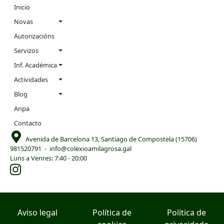
Navigation
Inicio
menu
Novas
Autorizacións
Servizos
Inf. Académica
Actividades
Blog
Anpa
Contacto
Avenida de Barcelona 13, Santiago de Compostela (15706)
981520791
-
info@colexioamilagrosa.gal
Luns a Venres: 7:40 - 20:00
Aviso legal
Política de
Política de