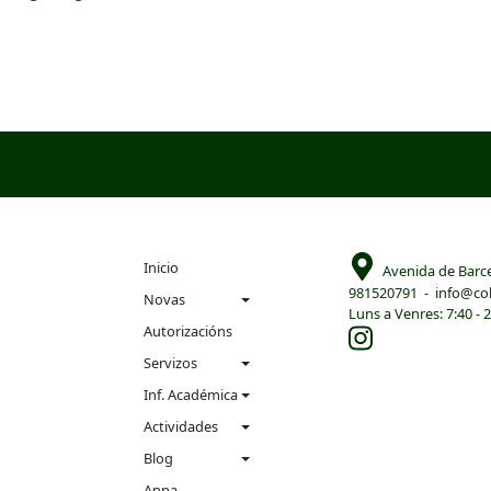
Navigation
Inicio
Avenida de Barc
981520791
-
info@col
menu
Novas
Luns a Venres: 7:40 - 
Autorizacións
Servizos
Inf. Académica
Actividades
Blog
Anpa