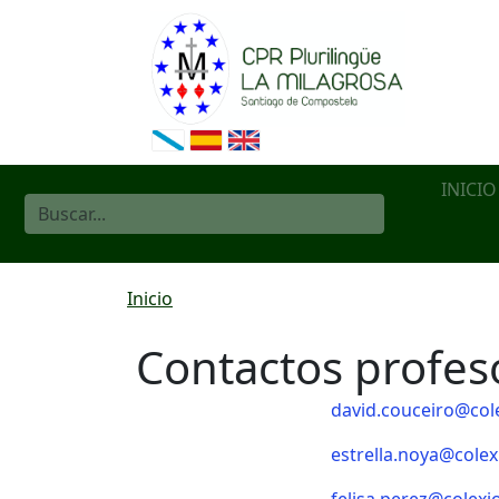
Ir o contido principal
Main
INICIO
navig
Miga de pan
Inicio
Contactos profes
david.couceiro@col
estrella.noya@colex