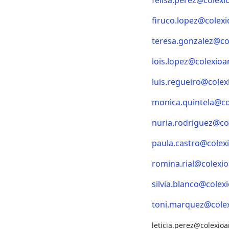
felisa.perez@colexi
firuco.lopez@colexi
teresa.gonzalez@co
lois.lopez@colexioa
luis.regueiro@colex
monica.quintela@co
nuria.rodriguez@co
paula.castro@colex
romina.rial@colexio
silvia.blanco@colex
toni.marquez@colex
leticia.perez@colexioa