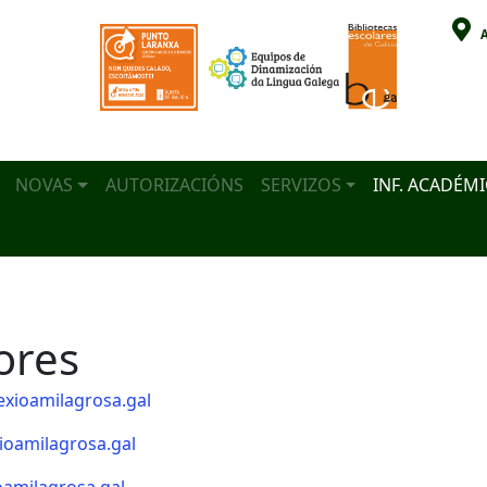
A
NOVAS
AUTORIZACIÓNS
SERVIZOS
INF. ACADÉM
ation
ores
exioamilagrosa.gal
ioamilagrosa.gal